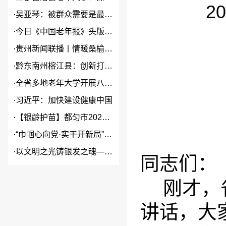
2
·
吴亚琴：被群众需要是最大幸福
·
今日《中国老年报》头版头条关...
·
贵州新闻联播丨情暖桑榆 “银...
·
黔东南州榕江县：创新打造本土...
·
全省多地老年大学开展八一建军...
·
习近平：加快建设健康中国
·
【银龄护苗】都匀市2026年...
·
“巾帼心向党·实干开新局”2...
·
以文明之光铸银发之魂——贵州...
同志们：
刚才，
讲话，大