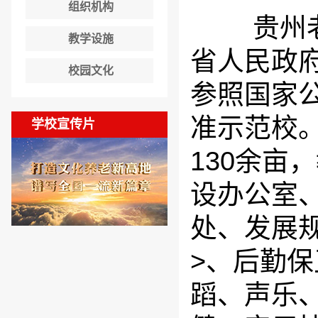
组织机构
贵州老年
教学设施
省人民政
校园文化
参照国家
准示范校
学校宣传片
130余亩
设办公室
处、发展
>、后勤
蹈、声乐