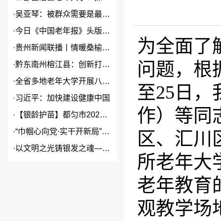
·
吴亚琴：被群众需要是最大幸福
·
今日《中国老年报》头版头条关...
为全面了
·
贵州新闻联播丨情暖桑榆 “银...
问题，根据
·
黔东南州榕江县：创新打造本土...
·
全省多地老年大学开展八一建军...
至25日
·
习近平：加快建设健康中国
作）等同
·
【银龄护苗】都匀市2026年...
·
“巾帼心向党·实干开新局”2...
区、汇川
·
以文明之光铸银发之魂——贵州...
所老年大
老年教育
观教学场