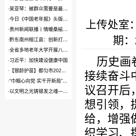
·
吴亚琴：被群众需要是最大幸福
·
今日《中国老年报》头版头条关...
上传处室
·
贵州新闻联播丨情暖桑榆 “银...
期：2
·
黔东南州榕江县：创新打造本土...
·
全省多地老年大学开展八一建军...
历史画
·
习近平：加快建设健康中国
·
【银龄护苗】都匀市2026年...
接续奋斗
·
“巾帼心向党·实干开新局”2...
议召开后
·
以文明之光铸银发之魂——贵州...
想引领，
给，增强
织学习、