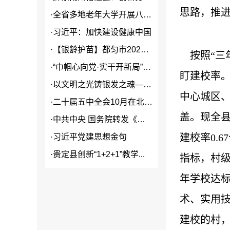
思路，推
·
全省多地老年大学开展八一建军...
·
习近平：加快建设健康中国
·
【银龄护苗】都匀市2026年...
按照“三
·
“巾帼心向党·实干开新局”2...
盯建校率。
·
以文明之光铸银发之魂——贵州...
中心城区
·
二十届五中全会10月在北京召...
盖。现全县
·
中共中央 国务院转发《中央宣...
建校率0.
·
习近平党建思想金句
·
贵定县创新“1+2+1”教学...
指标，村级
年学校达标
术、实用技
建校的村