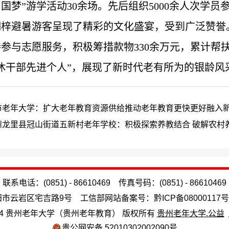
国梦”游学活动30余场。先后组织5000余人次学员
桐梓避暑游客呈现了精彩的文化盛宴，受到广泛赞誉
参与志愿服务，积极筹措款物330余万元，累计帮扶困
休干部先进个人”，展现了新时代老有所为的银龄风
市老年大学：扩大老年教育资源供给推动老年教育更快更好融入
州龙里县冠山街道五新村老年学校：积极探索养教结合 破解农村
联系电话：(0851) - 86610469 传真号码：(0851) - 86610469
阳市云岩区宅吉路9号 工信部网站备案号：
黔ICP备08000117号
06-2024 贵州老年大学（贵州老年教育） 版权所有
贵州老年大学.公益
贵公网安备 52010302002090号