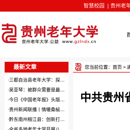
智慧校园
|
贵州老
最新文章
您当前位置：
首页
>
·
三都自治县老年大学：探索“N...
·
吴亚琴：被群众需要是最大幸福
中共贵州
·
今日《中国老年报》头版头条关...
·
贵州新闻联播丨情暖桑榆 “银...
·
黔东南州榕江县：创新打造本土...
·
全省多地老年大学开展八一建军...