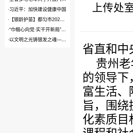
上传处室
·
习近平：加快建设健康中国
·
【银龄护苗】都匀市2026年...
·
“巾帼心向党·实干开新局”2...
·
以文明之光铸银发之魂——贵州...
省直和中
贵州老
的领导下
富生活、
旨，围绕
化素质目