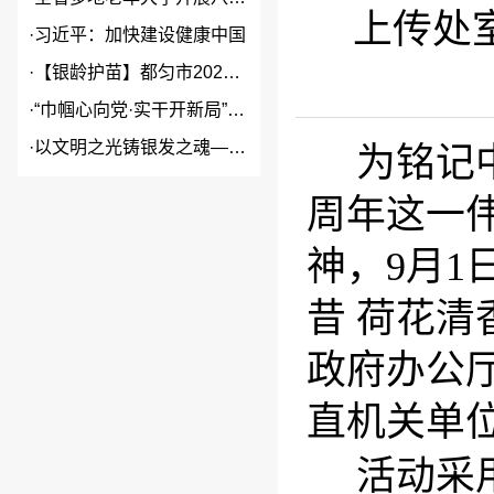
上传处室
·
习近平：加快建设健康中国
·
【银龄护苗】都匀市2026年...
·
“巾帼心向党·实干开新局”2...
·
以文明之光铸银发之魂——贵州...
为铭记
周年这一
神，9月1
昔
荷花清
政府办公
直机关单位
活动采