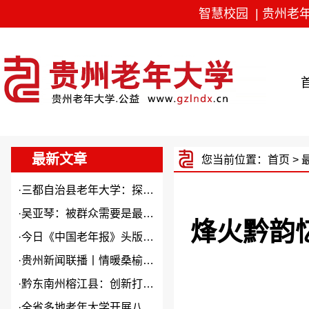
智慧校园
|
贵州老
最新文章
您当前位置：
首页
>
·
三都自治县老年大学：探索“N...
·
吴亚琴：被群众需要是最大幸福
烽火黔韵
·
今日《中国老年报》头版头条关...
·
贵州新闻联播丨情暖桑榆 “银...
·
黔东南州榕江县：创新打造本土...
·
全省多地老年大学开展八一建军...