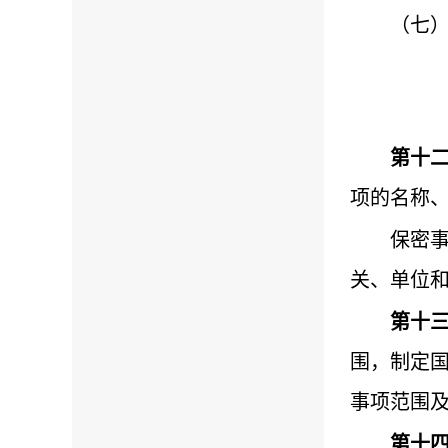
（七
第十
项的名称
保密
关、单位
第十
围，制定
事项范围
第十