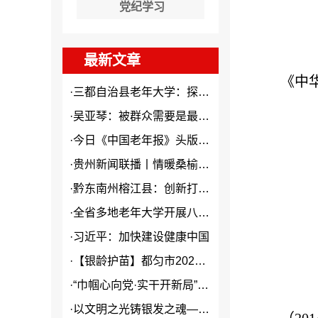
党纪学习
最新文章
《中
·
三都自治县老年大学：探索“N...
·
吴亚琴：被群众需要是最大幸福
·
今日《中国老年报》头版头条关...
·
贵州新闻联播丨情暖桑榆 “银...
·
黔东南州榕江县：创新打造本土...
·
全省多地老年大学开展八一建军...
·
习近平：加快建设健康中国
·
【银龄护苗】都匀市2026年...
·
“巾帼心向党·实干开新局”2...
·
以文明之光铸银发之魂——贵州...
（20