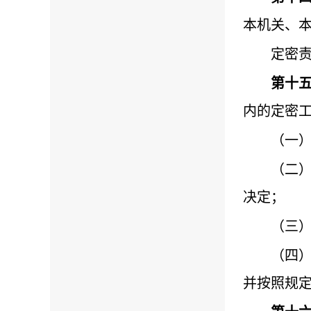
本机关、
定密
第十
内的定密
（一
（二
决定；
（三
（四
并按照规